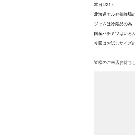
本日4/21～
北海道ナルセ養蜂場
ジャムは冷蔵品の為
国産ハチミツはいろ
今回はお試しサイズ
皆様のご来店お待ち