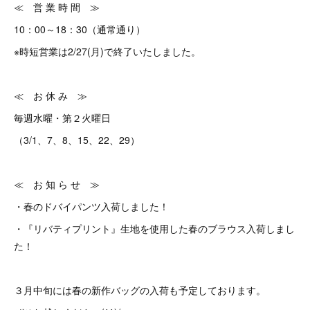
≪ 営 業 時 間 ≫
10：00～18：30（通常通り）
※時短営業は2/27(月)で終了いたしました。
≪ お 休 み ≫
毎週水曜・第２火曜日
（3/1、7、8、15、22、29）
≪ お 知 ら せ ≫
・春のドバイパンツ入荷しました！
・『リバティプリント』生地を使用した春のブラウス入荷しまし
た！
３月中旬には春の新作バッグの入荷も予定しております。