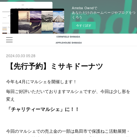
Ameba Owndで
あなただけのホームページやブログをつ
くろう
今すぐ試す
2024.03.03 05:28
【先行予約】ミサキドーナツ
今年も4月にマルシェを開催します！
毎回ご好評いただいておりますマルシェですが、今回は少し形を
変え
「チャリティーマルシェ」に！！
今回のマルシェでの売上金の一部は島田市で保護ねこ活動展開・